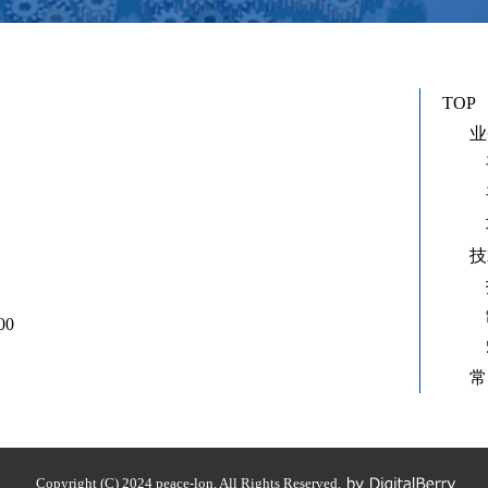
TOP
业
技
0
常
Copyright (C) 2024 peace-lon. All Rights Reserved.