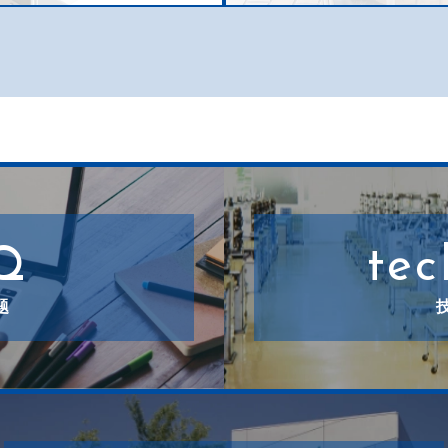
Q
tec
题